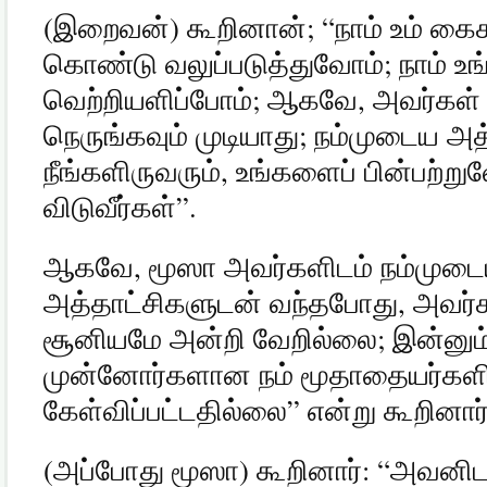
(
இறைவன்
)
கூறினான்
; “
நாம் உம் க
கொண்டு வலுப்படுத்துவோம்
;
நாம் உ
வெற்றியளிப்போம்
;
ஆகவே
,
அவர்கள் 
நெருங்கவும் முடியாது
;
நம்முடைய அத
நீங்களிருவரும்
,
உங்களைப் பின்பற்று
விடுவீர்கள்
”.
ஆகவே
,
மூஸா அவர்களிடம் நம்மு
அத்தாட்சிகளுடன் வந்தபோது
,
அவர்
சூனியமே அன்றி வேறில்லை
;
இன்னும
முன்னோர்களான நம் மூதாதையர்களி
கேள்விப்பட்டதில்லை
”
என்று கூறினார
(
அப்போது மூஸா
)
கூறினார்
: “
அவனிடமி