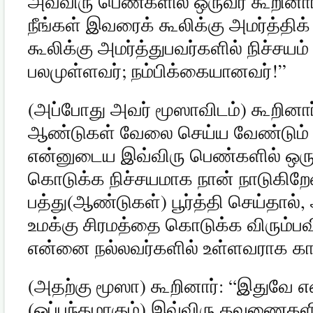
அவ்விரு பெண்களில் ஒருவர் கூறினார
நீங்கள் இவரைக் கூலிக்கு அமர்த்தி
கூலிக்கு அமர்த்துபவர்களில் நிச்சயம
பலமுள்ளவர்
;
நம்பிக்கையானவர்
!”
(
அப்போது அவர் மூஸாவிடம்
)
கூறினார
ஆண்டுகள் வேலை செய்ய வேண்டும் எ
என்னுடைய இவ்விரு பெண்களில் ஒரு
கொடுக்க நிச்சயமாக நான் நாடுகிறே
பத்து
(
ஆண்டுகள்
)
பூர்த்தி செய்தால்
,
உமக்கு சிரமத்தை கொடுக்க விரும்ப
என்னை நல்லவர்களில் உள்ளவராக காண
(
அதற்கு மூஸா
)
கூறினார்
: “
இதுவே என
(
ஒப்பந்தமாகும்
)
இவ்விரு தவணைகளி