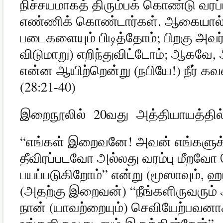
நிச்சயமாகத் திரும்பக் கொண்டு வரப்
எண்ணிக் கொண்டார்கள்
.
ஆகையால
படைகளையும் பிடித்தோம்
;
பிறகு அவர
விடுமாறு
)
எறிந்துவிட்டோம்
;
ஆகவே
,
என்ன ஆயிற்றென்று
(
நபியே
!)
நீர் க
(28:21-40)
இறைநூலில்
20
வது
அத்தியாயத்தில
“
எங்கள் இறைவனே
!
அவன் எங்களுக்
தீவிரப்படவோ அல்லது வரம்பு மீறவோ 
பயப்படுகிறோம்
”
என்று
(
மூஸாவும்
,
ஹா
(
அதற்கு இறைவன்
) “
நீங்களிருவரும
நான்
(
யாவற்றையும்
)
செவியேற்பவனாக