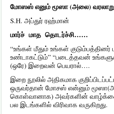
மோஸஸ்
எனும்
மூஸா
(
அலை
)
வரலாற
S.H.
அப்துர் ரஹ்மான்
மார்ச்
மாத
தொடர்ச்சி
……
“
உங்கள் மீதும் உங்கள் குடும்பத்தினர் 
உண்டாகட்டும்
” “
படைத்தவன் உங்களுக்க
(
ஒரே
)
இறைவன் பெயரால்
….
இறை நூலில் அதிகமாக குறிப்பிடப்பட
ஒருவர்தான் மோசஸ் என்னும் மூஸா
(
அ
கொள்வானாக
)
அவர்களின் வாழ்க்க
பல இடங்களில் விரிவாக வருகிறது
.