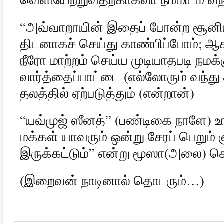
“
அவ்வாறாயின் இதைப் போன்ற சூனிய
திடனாகச் செய்து காண்பிப்போம்
;
ஆ
நீரோ மாற்றம் செய்ய முடியாதபடி நமக
வார்த்தைப்பாட்டை
(
எல்லோரும் வந்த
தலத்தில் ஏற்படுத்தும்
(
என்றான்
)
“
யவ்முஜ் ஸீனத்
” (
பண்டிகை நாளே
)
உ
மக்கள் யாவரும் ஒன்று சேரப் பெறும்
இருக்கட்டும்
”
என்று மூஸா
(
அலை
)
ச
(
இறைவன் நாடினால் தொடரும்
…)