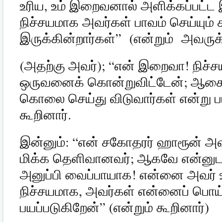
உரிய
,
உம் இறைவனால் அளிக்கப்பட்ட 
நிச்சயமாக அவர்கள் பாவம் செய்யும
இருக்கின்றார்கள்
”
(
என்றும்
அவருக
(
அதற்கு அவர்
); “
என் இறைவா
!
நிச்
ஒருவனைக் கொன்றுவிட்டேன்
;
ஆகைய
கொலை செய்து விடுவார்கள் என்று ப
கூறினார்
.
இன்னும்
: “
என் சகோதரர் ஹாரூன் அவர
மிக்க தெளிவானவர்
;
ஆகவே என்னுடன
அனுப்பி வைப்பாயாக
!
என்னை அவர் உ
நிச்சயமாக
,
அவர்கள் என்னைப் பொய்ப்
பயப்படுகிறேன்
” (
என்றும் கூறினார்
)