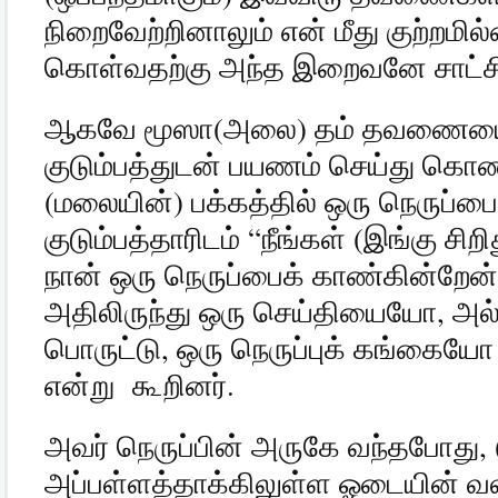
நிறைவேற்றினாலும் என் மீது குற்றமில
கொள்வதற்கு அந்த இறைவனே சாட்சி
ஆகவே மூஸா
(
அலை
)
தம் தவணையை 
குடும்பத்துடன் பயணம் செய்து கொண
(
மலையின்
)
பக்கத்தில் ஒரு நெருப்பை
குடும்பத்தாரிடம்
“
நீங்கள்
(
இங்கு சிறி
நான் ஒரு நெருப்பைக் காண்கின்றேன்
அதிலிருந்து ஒரு செய்தியையோ
,
அல்
பொருட்டு
,
ஒரு நெருப்புக் கங்கைய
என்று
கூறினர்
.
அவர் நெருப்பின் அருகே வந்தபோது
, 
அப்பள்ளத்தாக்கிலுள்ள ஓடையின் வலப