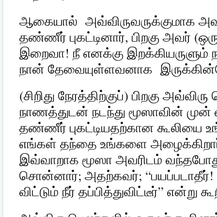
ஆகையால்
அவ்விருவருக்குமாக அவ
தண்ணீர் புகட்டினார்
,
பிறகு அவர்
(
ஒர
இறைவா
!
நீ எனக்கு இறக்கியருளும் 
நான் தேவையுள்ளவனாக
இருக்கின்
(
சிறிது நேரத்திற்குப்
)
பிறகு அவ்விரு 
நாணத்துடன் நடந்து மூஸாவின் முன் 
தண்ணீர் புகட்டியதற்கான கூலியை உங
எங்கள் தந்தை உங்களை அழைக்கிறார
இவ்வாறாக மூஸா அவரிடம் வந்தபோது 
சொன்னார்
;
அதற்கவர்
; “
பயப்படாதீர்
!
விட்டும் நீர் தப்பித்துவிட்டீர்
”
என்று கூ