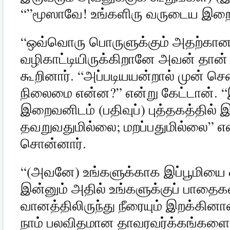
“”
மூஸாவே
!
உங்களிரு வருடைய இறை
“
ஒவ்வொரு பொருளுக்கும் அதற்கான
வழிகாட்டியிருக்கிறானே அவன் தான
கூறினார்
. “
அப்படியயன்றால் முன் 
நிலைமை என்ன
?”
என்று கேட்டான்
. “
இறைவனிடம்
(
பதிவுப்
)
புத்தகத்தில் 
தவறுவதுமில்லை
;
மறப்பதுமில்லை
”
எ
சொன்னார்
.
“(
அவனே
)
உங்களுக்காக இப்பூமியை 
இன்னும் அதில் உங்களுக்குப் பாத
வானத்திலிருந்து நீரையும் இறக்கினா
நாம் பலவிதமான தாவரவர்க்கங்கள