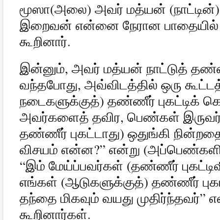
மூஸா
(
அலை
)
அவர் மத்யன்
(
நாட்டின்
இறைவன் என்னை நேரான பாதையில் ச
கூறினார்
.
இன்னும்
,
அவர் மத்யன் நாட்டுத் தண்
வந்தபோது
,
அவ்விடத்தில் ஒரு கூட்டத
நடைகளுக்குத்
)
தண்ணீர் புகட்டிக் 
அவர்களைத் தவிர
,
பெண்கள் இருவர
தண்ணீர் புகட்டாது
)
ஒதுங்கி நின்றத
விசயம் என்ன
?”
என்று
(
அப்பெண்களி
“
இம் மேய்ப்பவர்கள்
(
தண்ணீர் புகட்டிவ
எங்கள்
(
ஆடுகளுக்குத்
)
தண்ணீர் புக
தந்தை மிகவும் வயது முதிர்ந்தவர்
”
எ
கூறினார்கள்
.