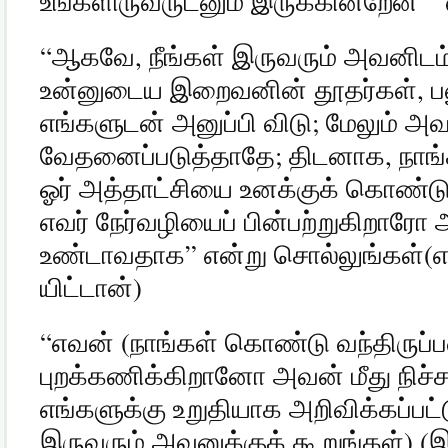
உங்களிருவருடனும் இருக்கின்றேன்
”
“
ஆகவே
,
நீங்கள் இருவரும் அவனிடம
உன்னுடைய இறைவனின் தூதர்கள்
,
ப
எங்களுடன் அனுப்பி விடு
;
மேலும் அ
வேதனைப்படுத்தாதே
;
திடனாக
,
நாங
ஓர் அத்தாட்சியை உனக்குக் கொண்டு
எவர் நேர்வழியைப் பின்பற்றுகிறாரோ அ
உண்டாவதாக
”
என்று சொல்லுங்கள்
(
எ
யிட்டான்
)
“
எவன்
(
நாங்கள் கொண்டு வந்திருப
புறக்கணிக்கிறானோ அவன் மீது நிச
எங்களுக்கு உறுதியாக அறிவிக்கப்பட்
இருவரும் அவனுக்குக் கூறுங்கள்
) (
இ