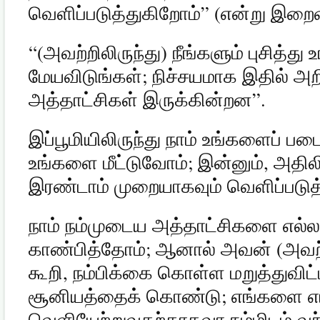
வெளிப்படுத்துகிறோம்
” (
என்று இறைவ
“(
அவற்றிலிருந்து
)
நீங்களும் புசித்த
மேயவிடுங்கள்
;
நிச்சயமாக இதில் அ
அத்தாட்சிகள் இருக்கின்றன
”.
இப்பூமியிலிருந்து நாம் உங்களைப் ப
உங்களை மீட்டுவோம்
;
இன்னும்
,
அதிலி
இரண்டாம் முறையாகவும் வெளிப்படு
நாம் நம்முடைய அத்தாட்சிகளை எல்லாம
காண்பித்தோம்
;
ஆனால் அவன்
(
அவற
கூறி
,
நம்பிக்கை கொள்ள மறுத்துவிட்
சூனியத்தைக் கொண்டு
;
எங்களை எங
வெளியேற்றுவதற்காகவா நம்மிடம் வந்த