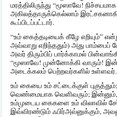
மரத்திலிருந்து
“
மூஸாவே
!
நிச்சயமா
அகிலத்தாருக்கெல்லாம் இரட்சகனா
கூப்பிடப்பட்டார்
.
“
உம் கைத்தடியைக் கீழே எறியும்
”
என்ற
அவ்வாறு எறிந்ததும்
)
அது பாம்பைப்
அவர் திரும்பிப் பார்க்காமல் பின்வாங்
“
மூஸாவே
!
முன்னோக்கி வாரும்
!
இன்
அடைக்கலம் பெற்றவர்களில் உள்ளவர்
உம் கையை உம் சட்டைக்குள் புகுத்தும்
வெண்மையாக வெளிவரும்
;
இன்னும்
உம்முடைய கைகளை உம் விலாவில் சேர
இவ்விரண்டும் ஃபிர்அவ்னுக்கும்
,
அவன