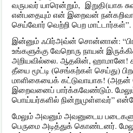
வருபவர் யாரென்றும்
,
இறுதி
(
யாக ச
என்பதையும் என் இறைவன் நன்கறிவ
செய்வோர் வெற்றி பெற மாட்டார்கள்
”.
இன்னும் ஃபிர்அவ்ன் சொன்னான்
: “
ப
உங்களுக்கு வேறொரு நாயன் இருக்கி
அறியவில்லை
.
ஆதலின்
,
ஹாமானே
!
தீயை மூட்டி
(
செங்கற்கள் செய்து
)
பி
மாளிகையைக் கட்டுவாயாக
! (
அதன் 
இறைவனைப் பார்க்கவேண்டும்
.
மேலு
பொய்யர்களில் நின்றுமுள்ளவர்
”
என்
மேலும் அவனும் அவனுடைய படைகளும் 
பெருமை அடித்துக் கொண்டனர்
.
மேல