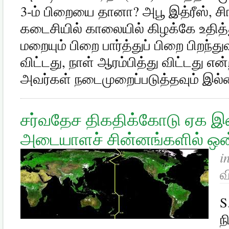
3-ம் பிறையை தானா? அபூ இத்ரீஸ், சிங்
கடைசியில் காலையில் கிழக்கே உதித்
மறையும் பிறை பார்த்துப் பிறை பிறந்து
விட்டது, நாள் ஆரம்பித்து விட்டது எ
அவர்கள் நடைமுறைப்படுத்தவும் இல்லை
சர்வதேச திகதிக்கோடு ஏக இ
அடையாளச் சின்னங்களில் ஒன்
i
வ
S
ந