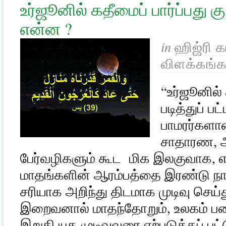
உர்ஜூனில் கதீமைப் பார்ப்பது க
என்ன ?
in
ஹிஜ்ரி 
விளக்கங்க
“உர்ஜூனில்
படித்துப் பட
பாமரர்களா
சாதாரண, அட
பேர்வழிகளும் கூட மிக இலகுவாக, எ
மாதங்களின் ஆரம்பத்தை இரண்டு நாட
சரியாக அறிந்து திடமாக முடிவு செ
இறைவனால் மாதந்தோறும், உலகம் படைக
இறுதி யுக முடிவுவரை ஏற்படுத்தப் ப