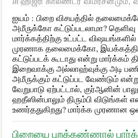
in
ஹிஜ்ரி காலண்டர் விமர்சனமும், 
ஐயம் : பிறை விசயத்தில் தலைமைக்
அமீருக்கோ கட்டுப்படலாமா? தெளிவு :
மார்க்கத்திற்கு உட்பட்ட விஷயங்களில
முரணாக தலைமைக்கோ, இயக்கத்திற
கட்டுப்படக் கூடாது என்று மார்க்கம் த
இறைவாக்கு அல்லாஹ்வுக்கு அடி பணிய
அமீருக்கும் கட்டுப்பட வேண்டும் என்ற
வேறுபாடு ஏற்பட்டால், குர்ஆனின் பா
ஹதீஸின்பாலும் திரும்பி விடுங்கள் 
உணர்ததுகிறது? மார்க்க முரணான ஒ
பிறையை புறக்கண்ணால் பார்க