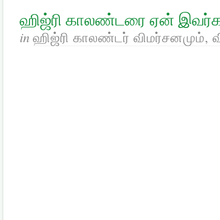
ஹிஜ்ரி காலண்டரை ஏன் இவர்கள
in
ஹிஜ்ரி காலண்டர் விமர்சனமும், 