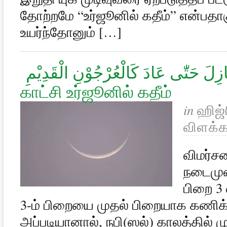
தோற்றமே “உர்ஜூனில் கதீம்” என்பதாகு
உயர்ந்தோனும் […]
وَالْقَمَرَ قَدَّرْنٰهُ مَنَازِلَ حَتّٰى عَادَ كَالْعُرْجُوْنِ الْقَدِيْمِ‏ இறுதி
காட்சி உர்ஜூனில் கதீம்
in
ஹிஜ்
விளக்க
விமர்சன
நடைமுற
பிறை 3 
3-ம் பிறையை முதல் பிறையாக கணிக்க
அப்படியானால், நபி(ஸல்) காலத்தில் 