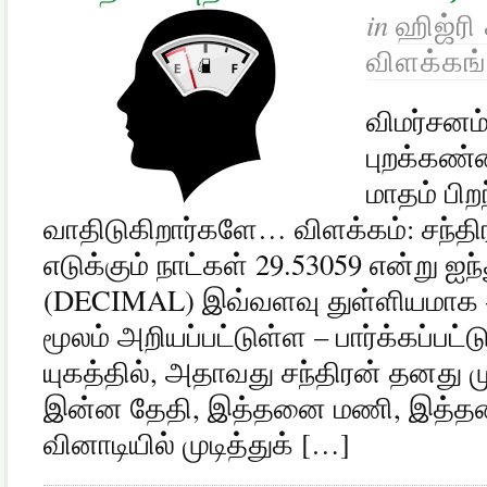
in
ஹிஜ்ரி
விளக்கங்
விமர்சனம
புறக்கண்ண
மாதம் பிற
வாதிடுகிறார்களே… விளக்கம்: சந்திர
எடுக்கும் நாட்கள் 29.53059 என்று ஐ
(DECIMAL) இவ்வளவு துள்ளியமாக 
மூலம் அறியப்பட்டுள்ள – பார்க்கப்பட
யுகத்தில், அதாவது சந்திரன் தனது ம
இன்ன தேதி, இத்தனை மணி, இத்தன
வினாடியில் முடித்துக் […]