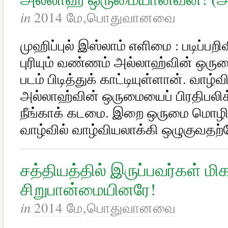
in
2014 மே
,
பொதுவானவை
முஹிப்புல் இஸ்லாம் எளிமை : படிப்பறி
புரியும் வண்ணம் அல்லாஹ்வின் ஒரு
படம் பிடித்துக் காட்டியுள்ளான். வாழ
அல்லாஹ்வின் ஒருமையைப் பிரதிபலிக
நீங்காக் கடமை. இறை ஒருமை மொழிய,
வாழ்வில் வாழ்வியலாக்கி ஒழுகுவதற்
சத்தியத்தில் இருப்பவர்கள் மி
சிறுபான்மையினரே!
in
2014 மே
,
பொதுவானவை