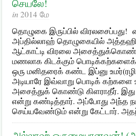
செயலே!
in
2014 மே
தொழுகை இருப்பில் விரலசைப்பது!
அப்தில்லாஹ் தொழுகையில் அத்தஹிய்
ஆட்காட்டி விரலை அசைத்துக்கொண
மணலாக கிடக்கும் பொடிக்கற்களைக்
ஒரு மனிதரைக் கண்ட இப்னு உமர்(ரழ
அடியாரே இவ்வாறு பொடிக் கற்களை உ
அசைத்துக் கொண்டு கிளராதீர். இ
என்று கண்டித்தார். அப்போது அந்த ந
அல்லாஹ் ஒருமையானவன்! (அ