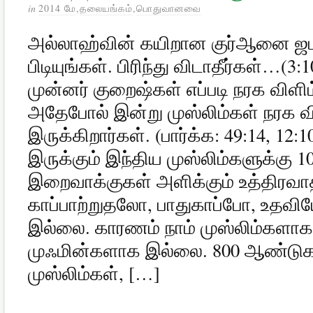
in
2014 மே
,
தலையங்கம்
,
பொதுவானவை
அல்லாஹ்வின் கயிறான குர்ஆனை ஜமா
பிடியுங்கள். பிரிந்து விடாதீர்கள்…(3
முன்னர் குறைஷ்கள் எப்படி நரக விளி
அதேபோல் இன்று முஸ்லிம்கள் நரக வி
இருக்கிறார்கள். (பார்க்க: 49:14, 12:
இருக்கும் இந்திய முஸ்லிம்களுக்கு 10
இறைவாக்குகள் அளிக்கும் உத்திரவா
காப்பாற்றுதலோ, பாதுகாப்போ, உதவி
இல்லை. காரணம் நாம் முஸ்லிம்களா
முஃமின்களாக இல்லை. 800 ஆண்ட
முஸ்லிம்கள், […]