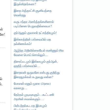
இருக்கிறார்களா?
இறை அத்தாட்சி சூனியத்தை
வென்றது
வருடாந்தர அனர்த்தங்களினால்
படிப்பினை பெறுவதில்லையா?
ள்
குர்ஆனும் குவாஸர் நட்சத்திரமும்!
களே!
இஸ்லாத்தின் பார்வையில் மத
நல்லிணக்கம்!
ஆழ்ந்த அறிவில்லையேல் கண்ணும் சில
வேளை பொய் சொல்லும்…
திரைப்படமும் இஸ்லாமும் குர்ஆன்,
ஹதீத் பார்வையில்…
இறைவன் ஒருவனே என்பது குறித்து
இறைநூல்கள் கூறுவது என்ன?
ல்
மோஸஸ் எனும் மூஸா (அலை)
்,
வரலாறு…
தேர்தல் முடிவுகளும்…கூட்டணி
அரசின் சவால்களும்….
பின்பற்றக்கூடாத இமாமும்
இருக்கிறார்களா?