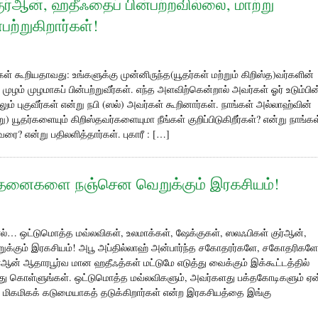
ர்ஆன், ஹதீஃதைப் பின்பற்றவில்லை, மாற்று
ற்றுகிறார்கள்!
கள் கூறியதாவது: உங்களுக்கு முன்னிருந்த(யூதர்கள் மற்றும் கிறிஸ்த)வர்களின்
ழம் முழமாகப் பின்பற்றுவீர்கள். எந்த அளவிற்கென்றால் அவர்கள் ஓர் உடும்பின
திலும் புகுவீர்கள் என்று நபி (ஸல்) அவர்கள் கூறினார்கள். நாங்கள் அல்லாஹ்வின்
ு) யூதர்களையும் கிறிஸ்தவர்களையுமா நீங்கள் குறிப்பிடுகிறீர்கள்? என்று நாங்கள
ை? என்று பதிலளித்தார்கள். புகாரீ : […]
 போதனைகளை நஞ்சென வெறுக்கும் இரகசியம்!
… ஒட்டுமொத்த மவ்லவிகள், உலமாக்கள், ஷேக்குகள், ஸலஃபிகள் குர்ஆன்,
்கும் இரகசியம்! அபூ அப்தில்லாஹ் அன்பார்ந்த சகோதரர்களே, சகோதரிகளே
ர்ஆன் ஆதாரபூர்வ மான ஹதீஃத்கள் மட்டுமே எடுத்து வைக்கும் இக்கூட்டத்தில்
து கொள்ளுங்கள். ஒட்டுமொத்த மவ்லவிகளும், அவர்களது பக்தகோடிகளும் ஏன
 மிகமிகக் கடுமையாகத் தடுக்கிறார்கள் என்ற இரகசியத்தை இங்கு