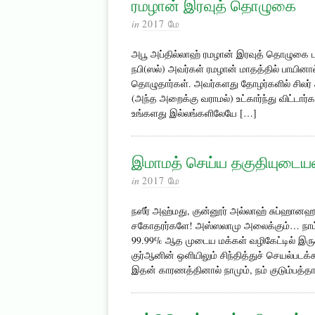
ரமழான் இரவுத் தொழுகை
in
2017 மே
அபூ அப்தில்லாஹ் ரமழான் இரவுத் தொழுகை பற
நபி(ஸல்) அவர்கள் ரமழான் மாதத்தில் பாயி
தொழுதார்கள். அவர்களது தோழர்களில் சிலர் 
(அந்த அறைக்கு வராமல்) உட்கார்ந்து விட்டா
உங்களது இல்லங்களிலேயே […]
இமாமத் செய்ய தகுதியுடைய
in
2017 மே
நஸீர் அஹ்மது, குன்னூர் அல்லாஹ் சுப்ஹானஹ
சகோதரர்களே! அஸ்ஸலாமு அலைக்கும்… நாம் இ
99.99% ஆத முடைய மக்கள் வழிகேட்டில் இருக
குர்ஆனின் ஒளியிலும் சிந்தித்துச் செயல்பட
இதன் காரணத்தினால் நாமும், நம் குடும்பத்தார