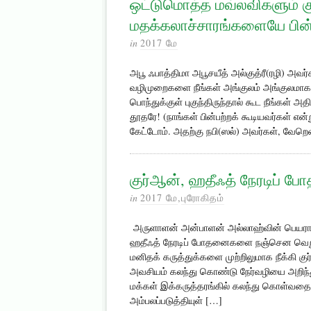
ஒட்டுமொத்த மவ்லவிகளும் கு
மதக்கலாச்சாரங்களையே பின்ப
in
2017 மே
அபூ ஃபாத்திமா அபூசயீத் அல்குத்ரீ(ரழி) அவர்
வழிமுறைகளை நீங்கள் அங்குலம் அங்குலமாக மு
பொந்துக்குள் புகுந்திருந்தால் கூட நீங்கள் அ
தூதரே! (நாங்கள் பின்பற்றக் கூடியவர்கள் என்ற
கேட்டோம். அதற்கு நபி(ஸல்) அவர்கள், வேறெவர
குர்ஆன், ஹதீஃத் நேரடிப்
in
2017 மே
,
புரோகிதம்
அருளாளன் அன்பாளன் அல்லாஹ்வின் பெயரால்
ஹதீஃத் நேரடிப் போதனைகளை நஞ்சென வெறுக
மனிதக் கருத்துக்களை முற்றிலுமாக நீக்கி கு
அவசியம் கலந்து கொண்டு நேர்வழியை அறிந்
மக்கள் இக்கருத்தரங்கில் கலந்து கொள்வதை
அம்பலப்படுத்தியுள் […]