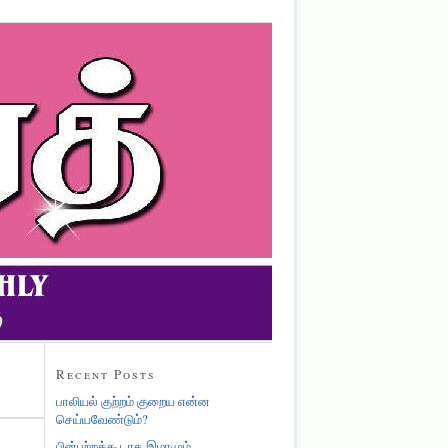
Recent Posts
பாலியல் குற்றம் குறைய என்ன
செய்யவேண்டும்?
பின்பற்றக்கூடாத இமாமும்