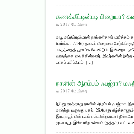
கணக்கீட்டின்படி பிறையா? க
in
2017 மே
,
பிறை
அபூ அப்திர்ரஹ்மான் நாங்கள்தான் மார்க்கம்
(பார்க்க : 7:146) தலைப் பிறையை மேற்கில் சூர
மாதத்தைத் துவங்க வேண்டும். இன்றைய நவீன 
வாதத்தை வைக்கின்றனர். இவர்களின் இந்த வா
யாகப் பார்ப்போம். […]
நாளின் ஆரம்பம் ஃபஜ்ரா? மஃ
in
2017 மே
,
பிறை
இப்னு ஹத்தாது நாளின் ஆரம்பம் ஃபஜ்ராக இருந
அடுத்து வருவது பகல். இப்போது கீழ்க்காணும
இரவுக்குப் பின் பகல் என்கின்றனவா? நீங்கள
முடியாது. இவ்வாறே எல்லாம் (தத்தம்) வட்டவரை