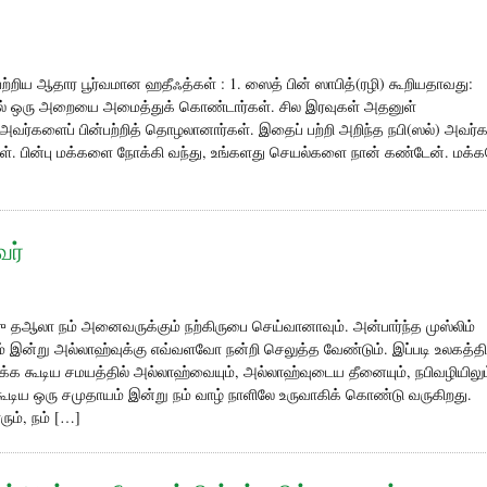
்றிய ஆதார பூர்வமான ஹதீஃத்கள் : 1. ஸைத் பின் ஸாபித்(ரழி) கூறியதாவது:
னால் ஒரு அறையை அமைத்துக் கொண்டார்கள். சில இரவுகள் அதனுள்
அவர்களைப் பின்பற்றித் தொழலானார்கள். இதைப் பற்றி அறிந்த நபி(ஸல்) அவர்க
ர்கள். பின்பு மக்களை நோக்கி வந்து, உங்களது செயல்களை நான் கண்டேன். மக்
வர்
ு தஆலா நம் அனைவருக்கும் நற்கிருபை செய்வானாவும். அன்பார்ந்த முஸ்லிம்
ன்று அல்லாஹ்வுக்கு எவ்வளவோ நன்றி செலுத்த வேண்டும். இப்படி உலகத்தி
்க கூடிய சமயத்தில் அல்லாஹ்வையும், அல்லாஹ்வுடைய தீனையும், நபிவழியிலும
க்கூடிய ஒரு சமுதாயம் இன்று நம் வாழ் நாளிலே உருவாகிக் கொண்டு வருகிறது.
ும், நம் […]