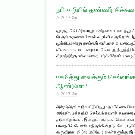
நபி வழியில் தண்ணீர் சிக்க
in
2017 மே
ஹழரத் அலி அல்லாஹ் மனிதனைப் படைத்து 
பெருங் கருணையினால் வழங்கி வருகிறான். இந்
முக்கியமானது தண்ணீர் என்பதை அனைவரும
விளங்கக்கூடிய மழையை அல்லாஹ் நிறுத்திவிட்ட
சிரமத்திற்கு உள்ளாவதை பார்க்கிறோம். மழ
சேமித்து வைக்கும் செல்வ
ஆண்டுமா?
in
2017 மே
அல்குர்ஆன் வழிகாட்டுகிறது : நம்பிக்கை கொ
அநேகர், மக்களின் செல்வங்களைத் தவறான முற
தடுக்கிறார்கள்; இன்னும், எவர்கள் பொன்னை
பாதையில் செலவிடாதிருக்கின்றார்களோ, (நப
கூறுவீராக! (9:34) (நபியே!) அவர்களுக்கு நீர