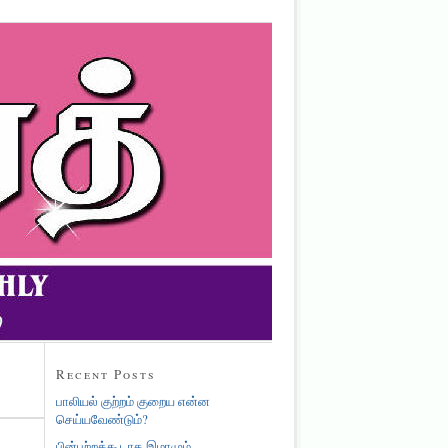
Recent Posts
பாலியல் குற்றம் குறைய என்ன
செய்யவேண்டும்?
பின்பற்றக்கூடாத இமாமும்