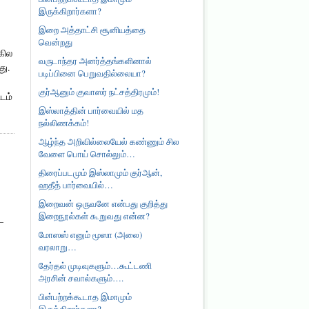
இருக்கிறார்களா?
இறை அத்தாட்சி சூனியத்தை
வென்றது
கில
வருடாந்தர அனர்த்தங்களினால்
து.
படிப்பினை பெறுவதில்லையா?
குர்ஆனும் குவாஸர் நட்சத்திரமும்!
டம்
இஸ்லாத்தின் பார்வையில் மத
நல்லிணக்கம்!
ஆழ்ந்த அறிவில்லையேல் கண்ணும் சில
வேளை பொய் சொல்லும்…
திரைப்படமும் இஸ்லாமும் குர்ஆன்,
ஹதீத் பார்வையில்…
இறைவன் ஒருவனே என்பது குறித்து
இறைநூல்கள் கூறுவது என்ன?
–
மோஸஸ் எனும் மூஸா (அலை)
வரலாறு…
தேர்தல் முடிவுகளும்…கூட்டணி
அரசின் சவால்களும்….
பின்பற்றக்கூடாத இமாமும்
இருக்கிறார்களா?