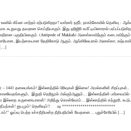
உலகில் கிப்லா மாற்றம் ஏற்படுகிறதா? வார்னர் நதீர், நாகர்கோவில் தெளிவு : ஆங்
ாக கூறுவது தவறான செய்தியாகும். இது ஹிஜிரி கமீட்டியினாரால் பரப்பப்படுகிற
 எதிரான பகுதியிலாகும். (Antipode of Makkah) அலாஸ்காவிற்கும் கனடாவிற்கும்
கு சரியான, இயற்கையான தேதிகோடு ஆகும். ஆங்கிலேயரால் அலாஸ்கா, ரஷ்யாவி
 […]
– 1441 தலையங்கம்! இஸ்லாத்தில் பிரிவுகள் இல்லை! அமல்களின் சிறப்புகள்..
திகாலவேதங்களும், இறுதி நெறிநூல் அல்குர்ஆனும்… இஸ்லாத்தின் பார்வையில் 
வே இல்லாத கருணையாளன்! அறிந்து கொள்வோம்… இஸ்லாத்தில் கந்தூரி, கூடு,
ஹதீஃத்கள்! ஐயமும்! தெளிவும்!! ஷ **************************
ம்!” ஓய்வு பெற்ற உச்சநீதிமன்ற நீதிபதியின் வேதனை… புதுச்சேரியில் […]