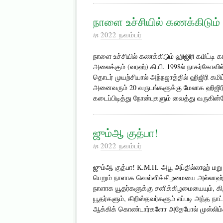
நாளை உச்சியில் கணக்கிடும் 
in
2022 நவம்பர்
நாளை உச்சியில் கணக்கிடும் ஹிஜிரி கமிட்ட
அலைக்கும் (வரஹ்) கி.பி. 1998ல் நாகர்கோவி
தொடர் முயற்சியால் அந்நஜாத்தில் ஹிஜிரி கமிட
அனைவரும் 20 வருடங்களுக்கு மேலாக ஹிஜிரி
கடைப்பிடித்து நோன்புகளும் வைத்து வருகின
ஜும்ஆ குத்பா!
in
2022 நவம்பர்
ஜும்ஆ குத்பா! K.M.H. அபூ அப்தில்லாஹ் மறு பத
பெறும் நாளாக வெள்ளிக்கிழமையை அல்லாஹ் அளி
நாளாக யூதர்களுக்கு சனிக்கிழமையையும், கி
யூதர்களும், கிறிஸ்தவர்களும் எப்படி அந்த
ஆக்கிக் கொண்டார்களோ அதேபோல் முஸ்லிம்