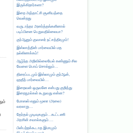
இருக்கிறார்களா?
இறை அத்தாட்சி சூனியத்தை
வென்றது
வருடாந்தர அனர்த்தங்களினால்
படிப்பினை பெறுவதில்லையா?
குர்ஆனும் குவாஸர் நட்சத்திரமும்!
இஸ்லாத்தின் பார்வையில் மத
நல்லிணக்கம்!
ஆழ்ந்த அறிவில்லையேல் கண்ணும் சில
வேளை பொய் சொல்லும்…
திரைப்படமும் இஸ்லாமும் குர்ஆன்,
ஹதீத் பார்வையில்…
இறைவன் ஒருவனே என்பது குறித்து
இறைநூல்கள் கூறுவது என்ன?
மோஸஸ் எனும் மூஸா (அலை)
ும்
வரலாறு…
ு
தேர்தல் முடிவுகளும்…கூட்டணி
அரசின் சவால்களும்….
பின்பற்றக்கூடாத இமாமும்
இருக்கிறார்களா?