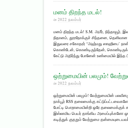
மனம் திறந்த மடல்!
in
2022 நவம்பர்
மனம் திறந்த மடல்! S.M. அமீர், நிந்தாவூர்,
நிதானம், தூரநோக்குச் சிந்தனை, தெளிவான ப
இதுவரை சகோதரர் “அஹ்மது ஸாஹிபை’ நான் க
கொண்டேன், கொண்டிருந்தேன், கொண்டிருக்கி
கேட்டு அதிர்ந்து போனேன் உண்மையில் இந்த 
ஒற்றுமையின் பலமும்! வேற்ற
in
2022 நவம்பர்
ஒற்றுமையின் பலமும்! வேற்றுமையின் பலவீன
நாக்பூர் RSS தலைமைக்கு கட்டுப்பட்டவைக
போட்டி பொறாமையின்றி ஒரே தலைமைக்குக் க
இஸ்லாமிய பெயர் தாங்கிய அமைப்புக்களோ ஒர
கடித்துக் குதறும் வேற்றுமை தன்மையுடையவர