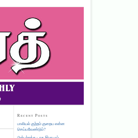
Recent Posts
பாலியல் குற்றம் குறைய என்ன
செய்யவேண்டும்?
பின்பற்றக்கூடாத இமாமும்