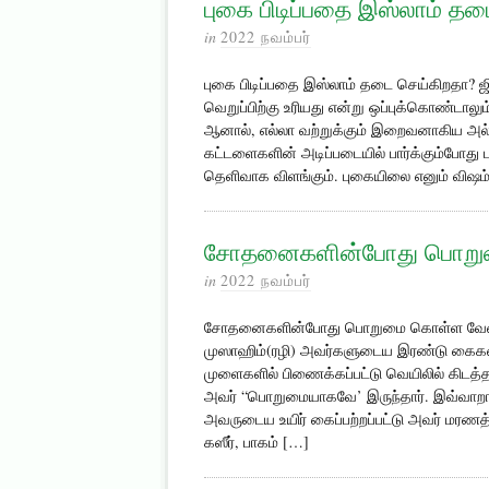
புகை பிடிப்பதை இஸ்லாம் த
in
2022 நவம்பர்
புகை பிடிப்பதை இஸ்லாம் தடை செய்கிறதா? ஜி
வெறுப்பிற்கு உரியது என்று ஒப்புக்கொண்டால
ஆனால், எல்லா வற்றுக்கும் இறைவனாகிய அல்
கட்டளைகளின் அடிப்படையில் பார்க்கும்போது 
தெளிவாக விளங்கும். புகையிலை எனும் விஷம்
சோதனைகளின்போது பொறும
in
2022 நவம்பர்
சோதனைகளின்போது பொறுமை கொள்ள வேண்டு
முஸாஹிம்(ரழி) அவர்களுடைய இரண்டு கைகளை
முளைகளில் பிணைக்கப்பட்டு வெயிலில் கிடத்
அவர் “பொறுமையாகவே’ இருந்தார். இவ்வாற
அவருடைய உயிர் கைப்பற்றப்பட்டு அவர் மரணத்தை
கஸீர், பாகம் […]