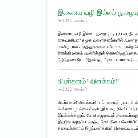
இணைய வழி இல்லம் நுழையும
in
2022 நவம்பர்
இணைய வழி இல்லம் நுழையும் குழப்பவாதிகள் அ
நரகவாதியா? சமூக வளைதளங்களில் ஃபஸாது : 
பலவிதமான கருத்துக்களை விளக்கம் என்ற பெ
நோக்கி உலகம் பயணித்துக் கொண்டிருப்பதையும
அறிந்தவையே. அதன் ஓர் அடையாளமாக […
விமர்சனம்! விளக்கம்!!
in
2022 நவம்பர்
விமர்சனம்! விளக்கம்!! எம். சையத் முபாரக் 
அஸ்ஸலாமு அலைக்கும். இம்மாத (செப்டம்பர்)
இயக்கங்களும், போலி சமுதாயத் தலைவர்களும்”
இதழில் எழுதப்பட்டிருந்த செய்தியை வெளியி
தலைவர்களாய் இருப்பவர்களின் நிலையை படம் பி