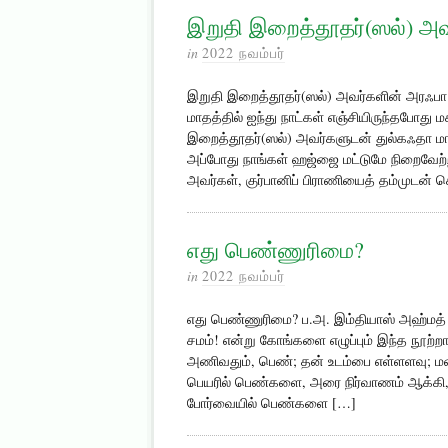
இறுதி இறைத்தூதர்(ஸல்) அ
in
2022 நவம்பர்
இறுதி இறைத்தூதர்(ஸல்) அவர்களின் அரஃபா த
மாதத்தில் ஐந்து நாட்கள் எஞ்சியிருந்தபோது ம
இறைத்தூதர்(ஸல்) அவர்களுடன் துல்கஃதா மாதத்
அப்போது நாங்கள் ஹஜ்ஜை மட்டுமே நிறைவேற்
அவர்கள், குர்பானிப் பிராணியைத் தம்முடன
எது பெண்ணுரிமை?
in
2022 நவம்பர்
எது பெண்ணுரிமை? ப.அ. இம்தியாஸ் அஹ்மத்
சமம்! என்று கோ­ங்களை எழுப்பும் இந்த ந
அணிவதும், பெண்; தன் உடம்பை எள்ளளவு; 
பெயரில் பெண்களை, அரை நிர்வாணம் ஆக்கி,
போர்வையில் பெண்களை […]