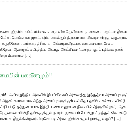
 இலங்கை ஹிஜ்ரிக் கமிட்டியில் உள்ளவர்களில் தெளிவான நாவன்மை, பதட்டம் இல்ல
ேச்சு, பொலிவான முகம், புரிய வைக்கும் திறமை என மிகவும் சிறந்த ஒருவராக
ருதினேன். மார்க்கத்திற்காக, அல்லாஹ்விற்காக உண்மையான நேசம்
றேன். ஆனாலும் சமீபத்திய அவரது அலட்சியம் நிறைந்த குரல் பதிவை நான்
பிறை விவகாரம் […]
ுமையின் பலவீனமும்!!
மும்!! அகில இந்திய அளவில் இயங்கிவரும் அனைத்து இந்துத்வா அமைப்புகளும
ளே! அதன் காரணமாக அந்த அமைப்புகளுக்குள் எவ்வித பதவிச் சண்டைகளின்றி
ட்டுப்பட்டு ஒற்றுமையாக இந்தியாவை வலுவான நிலையில் ஆளுகின்றனர். ஆன
ே தலைமையின்றி தங்களுக்குள் நாயும், பூனையும் போன்று அடித்துக் கொண்டு
்களாக இருக்கின்றனர். பிறகெப்படி அல்லாஹ்வின் உதவி நமக்கு வரும்? […]