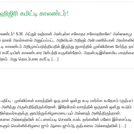
ஹிஜிரி கமிட்டி காலண்டர்!
ி காலண்டர்! S.H. அப்துர் ரஹ்மான் அன்புள்ள சகோதர சகோதரிகளே! அஸ்ஸலாமு
ல் நாஸர் அவர்களால் அனுப்பப்பட்ட அறிவியல் அறிஞர் அலி மணிக்பான் அவர்களின
்டி காலண்டர் அறிமுகப்படுத்தியதில் இருந்து ஜமாத்தில் முஸ்லிமீனை சேர்ந்த நாம
 கமீட்டியின் காலண்டரை பின்பற்றி வருகின்றோம். அதன்படிஇஸ்லாமிய மாதங்
்றோம். அது தொடர்பான கமீட்டி […]
ிப்பு : முஸ்லிம்கள் வாரத்தின் ஒரு நாள் ஒன்று கூடி மார்க்க உபதேசம் (குத்பா)
த்து அருள்புரிந்திருக்கிறான். இதேபோல் வாரத்தில் ஒருநாள் ஒன்று கூடும்
றிஸ்தவர்களுக்கு ஞாயிற்றுக்கிழமையை யும் அல்லாஹ் அளித்திருந்தான்.
 நாட்களை அல்லாஹ்வின் கட்டளைப்படி செலவிடாமல், தங்களின் மனோ இச்சைப்படி
களும் வெள்ளிக்கிழமை ஜும் ஆவை-ஜும்ஆ குத்பாவை அல்லாஹ்வின் […]