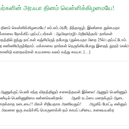
வர்களின் அரஃபா தினம் வெள்ளிக்கிழமையே!
ினம் வெள்ளிக்கிழமையே! எம்.எம்.அமீர், நிந்தாவூர், இலங்கை துல்கஃதா
க்காவை நோக்கிப் புறப்பட்டார்கள் : ஆயிஷா(ரழி) அறிவித்தார்: நாங்கள்
தில் ஐந்து நாட்கள் எஞ்சியிருந் தபோது (துல்கஃதா பிறை 25ல்) புறப்பட்டோம்.
ற எண்ணியிருந்தோம். மக்காவை நாங்கள் நெருங்கியபோது இறைத் தூதர் (ஸல்)
் கொண்டு வராதவர்கள் கஃபாவை வலம் வந்து ஸஃபா, […]
 ஆணுக்குப் பெண் எந்த விதத்திலும் சளைத்தவள் இல்லை! ஆணும் பெண்ணும்
ூற்றாண்டில் பெண்ணுரிமை என்னவென்றால்: ஆண் உடம்பை மறைக்கும் ஆடை
மறைக்காத உடையை!! மிகச் சிறியதாக அணிவதும்! அழகிப் போட்டி என்னும்
 அவளை ஒரு கவர்ச்சிப் பொருளாக்கி தம் காமப் பசியை, கலையயன்ற