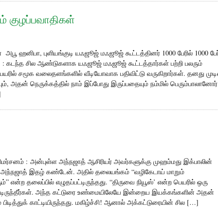
் குழப்பவாதிகள்
பூ ஹனிபா, புளியங்குடி யஃஜூஜ் மஃஜூஜ் கூட்டத்தினர் 1000 பேரில் 1000 பேர
கடந்த சில ஆண்டுகளாக யஃஜூஜ் மஃஜூஜ் கூட்டத்தார்கள் பற்றி பலரும்
யரில் சமூக வலைதளங்களில் வீடியோவாக பதிவிட்டு வருகிறார்கள். தனது மு
், அதன் நெருக்கத்தில் நாம் இப்போது இருப்பதையும் நம்மில் பெரும்பாலானோர்
]
விமர்சனம் : அன்புள்ள அந்நஜாத் ஆசிரியர் அவர்களுக்கு முஹம்மது இக்பாலின்
 அந்நஜாத் இதழ் கண்டேன். அதில் தலையங்கம் “வழிகேடாய் மாறும்
 என்ற தலைப்பில் எழுதப்பட்டிருந்தது. “திருவை நியூஸ்’ என்ற பெயரில் ஒரு
ட்டிருந்தீர்கள். அந்த கட்டுரை உண்மையிலேயே இன்றைய இயக்கங்களின் அதன்
டித்துக் காட்டியிருந்தது. மகிழ்ச்சி! ஆனால் அக்கட்டுரையின் சில […]