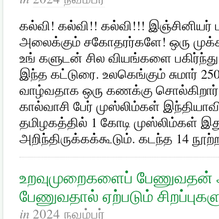
கல்வி! கல்வி!! கல்வி!!! இஞ்சினியர
அலைக்கும் சகோதரர்களே! ஒரு முக்
உங் களுடன் சில வி­யங்களை பகிர்ந்
இந்த கட்டுரை. உலகெங்கும் சுமார் 25
வாழ்வதாக ஒரு கணக்கு சொல்கிறார்
கால்வாசி பேர் முஸ்லிம்கள் இந்தியாவி
தமிழகத்தில் 1 கோடி முஸ்லிம்கள் 
அறிந்திருக்கக்கூடும். கடந்த 14 ந
உறவுமுறைகளைப் பேணுவதன் 
பேணுவதால் ஏற்படும் சிறப்புகள
in
2024 நவம்பர்