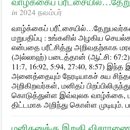
வாழ்க்கைப் பரீட்சையில்…தேறு
in
2024 நவம்பர்
வாழ்க்கைப் பரீட்சையில்…தேறுபவர்கள
மறுபதிப்பு : உங்களில் அழகிய செயல்க
என்பதை பரீட்சித்து அறிவதற்காக மர
(அல்லாஹ்) படைத்தான் (ஆட்சி: 67:2) (ம
11:7, 16:92, 5:94, 27:40, 8:57) இந்
அனைத்தையும் நேரடியாகச் சுய சிந்த
அறிகிறவர்கள், மனிதப் பிறப்பிலிருந்
கொடுத்துள்ள இவ்வுலக வாழ்க்கை, ப
திட்டமாக அறிந்து கொள்ள முடியும். ப
மனிதனுக்கு இறுதி விசாரண