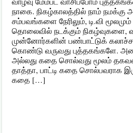
வாழ்வு மேம்பட வாசிப்போம் புத்தகங்
நாகை. நிகழ்காலத்தில் நாம் நமக்கு அ
சம்பவங்களை நேரிலும், டி.வி மூலமும் ம
தொலைவில் நடக்கும் நிகழ்வுகளை, வ
முன்னோர்களின் பண்பாட்டுக் கலாச்
கொண்டு வருவது புத்தகங்களே. அதை
அல்லது கதை சொல்வது மூலம் தகவலை
தாத்தா, பாட்டி கதை சொல்பவராக இர
கதை […]