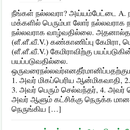
நீங்கள் நல்லவரா? அய்யம்பேட்டை A.
மக்களில் பெரும்பா லோர் நல்லவராக ந
நல்லவராக வாழ்வதில்லை. அதனால்தான்
(ளீ.ளீ.வீ.V.) கண்காணிப்பு கேமிரா, ப
(ளீ.ளீ.வீ.V.) கேமிராவிற்கு பயப்பட
பயப்படுவதில்லை.
ஒருவரைநல்லவர்எனதீர்மானிப்பதற்க
1. அவர் மிகப்பெரிய ஆன்மிகவாதி, 2
3. அவர் பெரும் செல்வந்தர், 4. அவர்
அவர் ஆளும் கட்சிக்கு நெருக்க மான
நெருங்கிய […]