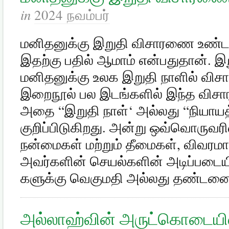
in
2024 நவம்பர்
மனிதனுக்கு இறுதி விசாரணை உண்டா?
இதற்கு பதில் ஆமாம் என்பதுதான். இ
மனிதனுக்கு உலக இறுதி நாளில் விச
இறைநூல் பல இடங்களில் இந்த விசார
அதை “இறுதி நாள்‘ அல்லது “நியாயத் 
குறிப்பிடுகிறது. அன்று ஒவ்வொருவ
நன்மைகள் மற்றும் தீமைகள், விவரம
அவர்களின் செயல்களின் அடிப்படைய
களுக்கு வெகுமதி அல்லது தண்டன
அல்லாஹ்வின் அருட்கொடையில