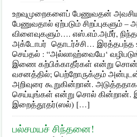
உறவுமுறைகளைப் பேணுவதன் அவசிய
பேணுவதால் ஏற்படும் சிறப்புகளும் –
விளைவுகளும்…. எஸ்.எம்.அமீர், நிந்
அக்டோபர் தொடர்ச்சி… இரத்தபந்த உ
செய்தல் : “அல்லாஹ்வையே‘ வழிபடுங
இணை கற்பிக்காதீர்கள் என்று சொன
வசனத்தில்; பெற்றோருக்கும் அன்புடன
அறிவுரை கூறுகின்றான். அடுத்ததாக,
செய்யுங்கள் என்று சொல் கின்றான். இ
இறைத்தூதர்(ஸல்) […]
பல்சமயச் சிந்தனை!