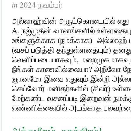
in
2024 நவம்பர்
அல்லாஹ்வின் அருட்கொடையில் எது 
A. நஜ்முதீன் வானங்களில் உள்ளதையும
உங்களுக்காக (நமக்காக) அல்லாஹ் 
(வசப் படுத்தி தந்துள்ளதையும்) 
வெளிப்படையாகவும், மறைமுகமாகவும் 
நீங்கள் காணவில்லையா? அறிவோ ந
ஞானமோ இவை எதுவும் இன்றி அல்லாஹ்
செய்வோர் மனிதர்களில் (சிலர்) உள்ள
மேற்கண்ட வசனப்படி இறைவன் நமக்
எண்ணிக்கையில் அடங்காத பலவற்
அத்துமீறும் சுதந்திரம்!