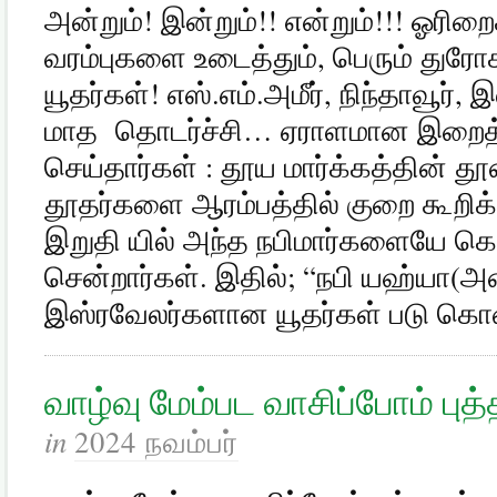
அன்றும்! இன்றும்!! என்றும்!!! ஓரிற
வரம்புகளை உடைத்தும், பெரும் துரோ
யூதர்கள்! எஸ்.எம்.அமீர், நிந்தாவூர
மாத தொடர்ச்சி… ஏராளமான இறை
செய்தார்கள் : தூய மார்க்கத்தின்
தூதர்களை ஆரம்பத்தில் குறை கூறிக
இறுதி யில் அந்த நபிமார்களையே க
சென்றார்கள். இதில்; “நபி யஹ்யா(
இஸ்ரவேலர்களான யூதர்கள் படு கொல
வாழ்வு மேம்பட வாசிப்போம் பு
in
2024 நவம்பர்