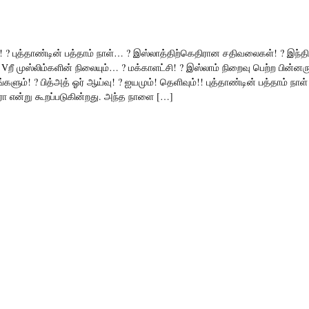
ே! ? புத்தாண்டின் பத்தாம் நாள்… ? இஸ்லாத்திற்கெதிரான சதிவலைகள்! ? இந்த
ீ முஸ்லிம்களின் நிலையும்… ? மக்காளட்சி! ? இஸ்லாம் நிறைவு பெற்ற பின்னரு
களும்! ? பித்அத் ஓர் ஆய்வு! ? ஐயமும்! தெளிவும்!! புத்தாண்டின் பத்தாம் நாள்
ஷீரா என்று கூறப்படுகின்றது. அந்த நாளை […]