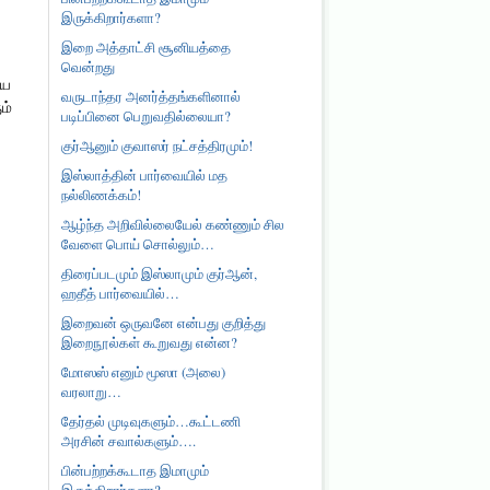
இருக்கிறார்களா?
இறை அத்தாட்சி சூனியத்தை
வென்றது
ிய
வருடாந்தர அனர்த்தங்களினால்
ம்
படிப்பினை பெறுவதில்லையா?
குர்ஆனும் குவாஸர் நட்சத்திரமும்!
இஸ்லாத்தின் பார்வையில் மத
நல்லிணக்கம்!
ஆழ்ந்த அறிவில்லையேல் கண்ணும் சில
வேளை பொய் சொல்லும்…
திரைப்படமும் இஸ்லாமும் குர்ஆன்,
ஹதீத் பார்வையில்…
இறைவன் ஒருவனே என்பது குறித்து
இறைநூல்கள் கூறுவது என்ன?
மோஸஸ் எனும் மூஸா (அலை)
வரலாறு…
தேர்தல் முடிவுகளும்…கூட்டணி
அரசின் சவால்களும்….
பின்பற்றக்கூடாத இமாமும்
இருக்கிறார்களா?