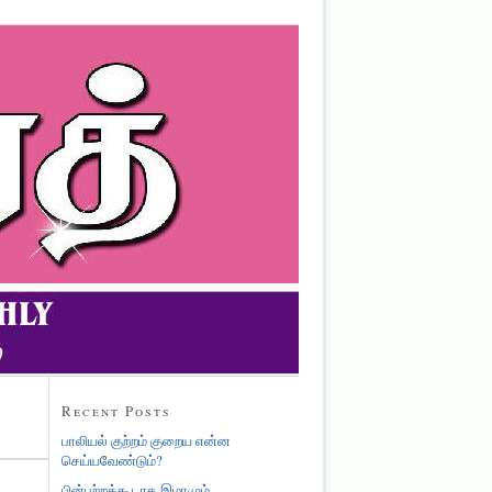
Recent Posts
பாலியல் குற்றம் குறைய என்ன
செய்யவேண்டும்?
பின்பற்றக்கூடாத இமாமும்