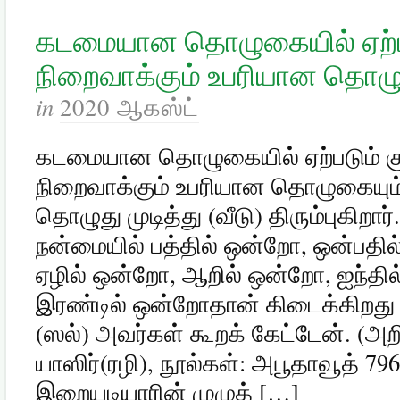
கடமையான தொழுகையில் ஏற்ப
நிறைவாக்கும் உபரியான தொழ
in
2020 ஆகஸ்ட்
கடமையான தொழுகையில் ஏற்படும் 
நிறைவாக்கும் உபரியான தொழுகையும
தொழுது முடித்து (வீடு) திரும்புகிற
நன்மையில் பத்தில் ஒன்றோ, ஒன்பதில
ஏழில் ஒன்றோ, ஆறில் ஒன்றோ, ஐந்தில
இரண்டில் ஒன்றோதான் கிடைக்கிறது 
(ஸல்) அவர்கள் கூறக் கேட்டேன். (அறிவ
யாஸிர்(ரழி), நூல்கள்: அபூதாவூத் 79
இறையடியாரின் முழுத் […]