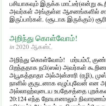
பசியாகவும் இருக்க மாட்டீர்(என்று கூ
அவர்கள் அங்குள்ள ஆசனங்களில் சாய
இருப்பார்கள். (சூடாக இருக்கும்) 
அறிந்து கொள்வோம்!
in
2020 ஆகஸ்ட்
அறிந்து கொள்வோம்! மர்யம்பீ, குண்டூ
பிறந்ததாக நபி(ஸல்) அவர்கள் கூறின
அபூகத்தாதா அல்அன்சாரி (ரழி), முஸ
நாளில் குருடனாக எழுப்புவேன் என அ
அல்லாஹ்வுடைய உபதேசத்தை புறக்கண
20:124 எந்த நோயானாலும் நிவாரணம்