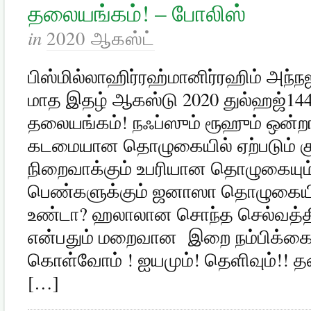
தலையங்கம்! – போலிஸ்
in
2020 ஆகஸ்ட்
பிஸ்மில்லாஹிர்ரஹ்மானிர்ரஹிம் அந்
மாத இதழ் ஆகஸ்டு 2020 துல்ஹஜ்1441
தலையங்கம்! நஃப்ஸும் ரூஹும் ஒன்றா
கடமையான தொழுகையில் ஏற்படும்
நிறைவாக்கும் உபரியான தொழுகையும
பெண்களுக்கும் ஜனாஸா தொழுகையில
உண்டா? ஹலாலான சொந்த செல்வத்திற்
என்பதும் மறைவான இறை நம்பிக்கையி
கொள்வோம் ! ஐயமும்! தெளிவும்!! 
[…]