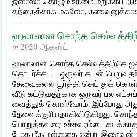
ஜனாஸா தொழும் உரிமை மறுக்கப்படுக
தந்தைக்காக மகளோ, கணவனுக்கா
ஹலாலான சொந்த செல்வத்திற்
in
2020 ஆகஸ்ட்
ஹலாலான சொந்த செல்வத்திற்கே ஜக
தொடர்ச்சி…. ஒருவர் கடன் பெறுவத
தேவைகளை பூர்த்தி செய் துக் கொள
வீடு கட்டுவதற்காக ஒருவர் பல லட்சங
வைத்துக் கொள்வோம். இப்போது அ
தேவைக்குரியதாகிவிடுகிறது. சொந
பொறுத்தவரை உச்சவரம்பை கடக்காத
போக மீதமுள்ளதை என்று இறைவன் குற