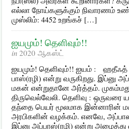
நபி(ஸல்) அவர்கள் கூறினார்கள்? கர
எல்லா நோய்களுக்கும் நிவாரணம் உண
முஸ்லிம்: 4452 உறங்கச் […]
ஐயமும்! தெளிவும்!!
in
2020 ஆகஸ்ட்
ஐயமும்! தெளிவும்!! ஐயம் : ஹதீஃத் 
பாஸ்(ரழி) என்று வருகிறது. இப்னு அ
மகன் என்றுதானே அர்த்தம். முகம்மது
திருவெல்வேலி. தெளிவு : ஒருவரை யா
தந்தை பெயர் மூலமாக இன்னாரின் மக
அரபிகளின் வழக்கம். எனவே, அப்பா
இப்னு அப்பாஸ்(ரழி) என்று அழைத்து 