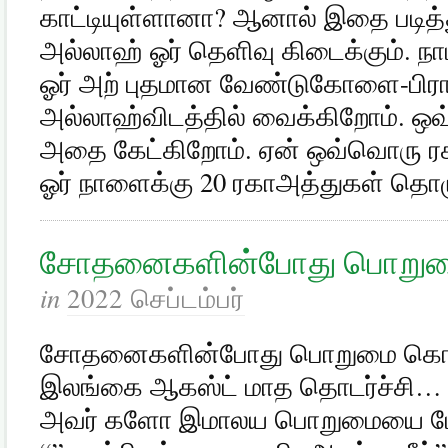
காட்டியுள்ளானா? ஆனால் இதை படித்
அல்லாஹ் ஓர் தெளிவு கிடைக்கும். 
ஓர் அற் புதமான வேண்டுகோளை-பிர
அல்லாஹ்விடத்தில் வைக்கிறோம். 
அதை கேட்கிறோம். ஏன் ஒவ்வொரு ரகா
ஓர் நாளைக்கு 20 ரகாஅத்துகள் தொ
சோதனைகளின்போது பொறுமை
in
2022 செப்டம்பர்
சோதனைகளின்போது பொறுமை கொள்
இலங்கை ஆகஸ்ட் மாத தொடர்ச்சி… 
அவர் களோ இமாலய பொறுமையை ம