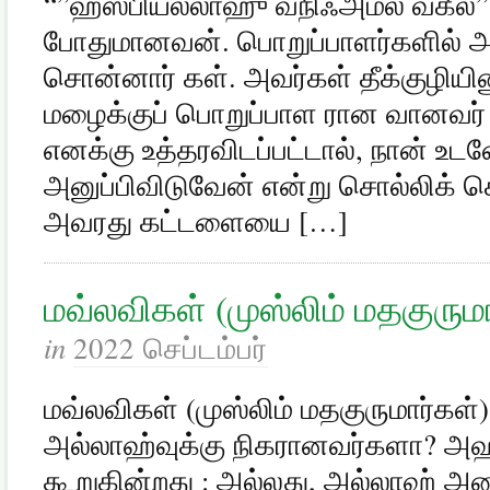
“”ஹஸ்பியல்லாஹு வநிஃஅமல் வகீல்
போதுமானவன். பொறுப்பாளர்களில் அ
சொன்னார் கள். அவர்கள் தீக்குழியின
மழைக்குப் பொறுப்பாள ரான வானவ
எனக்கு உத்தரவிடப்பட்டால், நான் 
அனுப்பிவிடுவேன் என்று சொல்லிக் க
அவரது கட்டளையை […]
மவ்லவிகள் (முஸ்லிம் மதகுருமா
in
2022 செப்டம்பர்
மவ்லவிகள் (முஸ்லிம் மதகுருமார்கள்)
அல்லாஹ்வுக்கு நிகரானவர்களா? அஹ
கூறுகின்றது : அல்லது, அல்லாஹ் அ