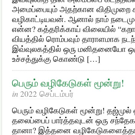
அமைப்பையும் அதற்கான விதிமுறை 
வழிகாட்டியவன். ஆனால் நாம் நடைம
என்ன? கத்தரிக்காய் விலையில் “கறார்
வி­யத்தில் ரொம்பவும் தாராளமாக நடந
இவ்வுலகத்தில் ஒரு மனிதனையோ
உச்சத்துக்கு கொண்டு […]
பெரும் வழிகேடுகள் மூன்று!
in
2022 செப்டம்பர்
பெரும் வழிகேடுகள் மூன்று! தஜ்முல
தலைப்பைப் பார்த்தவுடன் ஒரு சந்தேக
தானா? இத்தனை வழிகேடுகளைத்தான்