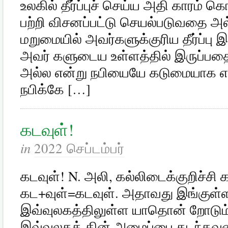
உலகில் தீர்ப்புச் செய்ய அதி காரம் 
பற்றி விசனப்பட்டு செயல்படுவதை அல
மறுமையில் அவர்களுக்குரிய தீர்ப்பு 
அவர் களுடைய உள்ளத்தில் இருப்பதை
அல்ல என்று நபியையே கடுமையாக எச்
நபிக்கே […]
கடவுள்!
in
2022 செப்டம்பர்
கடவுள்! N. அலி, கல்லிடைக்குறிச்சி
கட+வுள்=கடவுள். அதாவது இங்குள்
இவ்வுலகத்திலுள்ள யாதொன் றோடும் 
இவ்வுலகத் தின் அமைப்பை கடந்தவன்