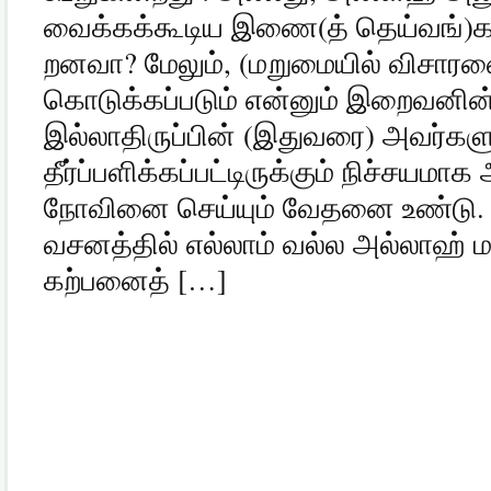
வைக்கக்கூடிய இணை(த் தெய்வங்)கள
றனவா? மேலும், (மறுமையில் விசாரணை
கொடுக்கப்படும் என்னும் இறைவனின்) தீ
இல்லாதிருப்பின் (இதுவரை) அவர்களு
தீர்ப்பளிக்கப்பட்டிருக்கும் நிச்சயமா
நோவினை செய்யும் வேதனை உண்டு. (
வசனத்தில் எல்லாம் வல்ல அல்லாஹ
கற்பனைத் […]