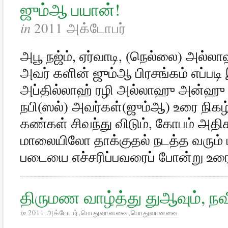
ஜும்ஆ பயான்!
in
2011 அக்டோபர்
அபூ நஜ்ம், ஏர்வாடி, (நெல்லை) அல்ல
அவர் களின் ஜும்ஆ பிரசங்கம் எப்படி இ
அப்தில்லாஹ் ரழி அல்லாஹு அன்ஹு அ
நபி(ஸல்) அவர்கள்(ஜும்ஆ) உரை நிக
கண்கள் சிவந்து விடும், கோபம் அதிக
மாலையிலோ தாக்குதல் நடத்த வரும் 
படையை எச்சரிப்பவரைப் போன்று உரைய
திருமண வாழ்த்து துஆவும், நவ
in
2011 அக்டோபர்
,
பொதுவானவை
,
பொதுவானவை