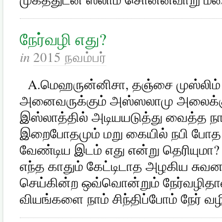
நேர்வழி எது?
in
2015 நவம்பர்
A.மெஹருன்னிசா, தஞ்சை முஸ்லிம்
அனைவருக்கும் அஸ்ஸலாமு அலைக்கு
இஸ்லாத்தில் அடியயடுத்து வைத்த நா
இறைபோதமும் மறு கையில் நபி போத 
வேண்டிய இடம் எது என்று தெரியுமா? 
எந்த காதும் கேட்டிடாத அழகிய சுவ
செய்கின்ற ஒவ்வொன்றும் நேர்வழிதா
வி­யங்களை நாம் சிந்திப்போம் நேர் வ