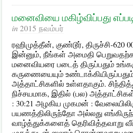
மனைவியை மகிழ்விப்பது எப்பட
in
2015 நவம்பர்
ரஹிமுத்தீன், குண்டூர், திருச்சி-620 
இன்னும், நீங்கள் அமைதி பெறுவதற்க
மனைவியரை படைத் திருப்பதும் உங்
கருணையையும் உண்டாக்கியிருப்பது
அத்தாட்சிகளில் உள்ளதாகும். சிந்தித
நிச்சயமாக, இதில் (பல) அத்தாட்சிக
: 30:21 அழகிய முகமன் : வேலையிலி
பயணத்திலிருந்தோ அல்லது எங்கிருந்து
வாழ்த்துக்களைத் தெரிவித்தவாறு வீட்
முகத்துடன் ஸலாம் சொன்னவாறு ம