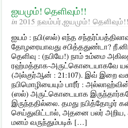
ஐயமும்! தெளிவும்!!
in
2015 நவம்பர்
,
ஐயமும்! தெளிவும்!
ஐயம் : நபி(ஸல்) எந்த சந்தர்ப்பத்திலா
தோழரையாவது சபித்ததுண்டா? றீ.னி
தெளிவு : (நபியே!) நாம் உம்மை அகிலத
ரஹ்மத்தாக-அருட்கொடையாகவே யன்
(அல்குர்ஆன் : 21:107). இவ் இறை வச
நபிமொழியையும் பாரீர் : அல்லாஹ்வின்
(ஸல்) அருட்கொடையாக இருந்தார்கள
இருந்ததில்லை. தமது நபித்தோழர் கள
செய்துவிட்டால், அதனை பலர் அறிய,
மனம் வருந்தும்படிக் […]