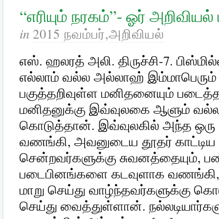
“எரியும் நரகம்”- ஓர் அறிவியல்
in
2015 நவம்பர்
,
அறிவியல்
எஸ். ஹலரத் அலி. திருச்சி-7. பிஸ்மி
எல்லாம் வல்ல அல்லாஹ் இம்மாபெரும்
பகுத்தறிவுள்ள மனிதனையும் படைத்
மனிதனுக்கு இவ்வுலகை ஆளும் வல்
கொடுத்தான். இவ்வுலகில் அந்த ஒ
வணங்கி, அவனுடைய தூதர் காட்டிய நே
சென்றவர்களுக்கு சுவனத்தையும், 
படைபினங்களை கடவுளாக வணங்கி, 
மாறு செய்து வாழ்ந்தவர்களுக்கு கொட
செய்து வைத்துள்ளான். நல்லடியார்களு