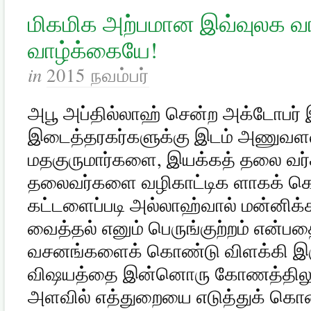
மிகமிக அற்பமான இவ்வுலக வா
வாழ்க்கையே!
in
2015 நவம்பர்
அபூ அப்தில்லாஹ் சென்ற அக்டோபர் 
இடைத்தரகர்களுக்கு இடம் அணுவளவ
மதகுருமார்களை, இயக்கத் தலை வர
தலைவர்களை வழிகாட்டிக ளாகக் கொ
கட்டளைப்படி அல்லாஹ்வால் மன்னிக்
வைத்தல் எனும் பெருங்குற்றம் என்ப
வசனங்களைக் கொண்டு விளக்கி இரு
வி­ஷயத்தை இன்னொரு கோணத்திலு
அளவில் எத்துறையை எடுத்துக் கொண்