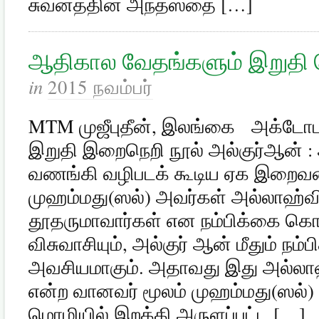
சுவனத்தின் அந்தஸ்தை […]
ஆதிகால வேதங்களும் இறுதி ந
in
2015 நவம்பர்
MTM முஜீபுதீன், இலங்கை அக்டோப
இறுதி இறைநெறி நூல் அல்குர்ஆன் 
வணங்கி வழிபடக் கூடிய ஏக இறைவன்
முஹம்மது(ஸல்) அவர்கள் அல்லாஹ்வி
தூதருமாவார்கள் என நம்பிக்கை 
விசுவாசியும், அல்குர் ஆன் மீதும் ந
அவசியமாகும். அதாவது இது அல்லாஹ
என்ற வானவர் மூலம் முஹம்மது(ஸல்) 
மொழியில் இறக்கி அருளப்பட்ட […]