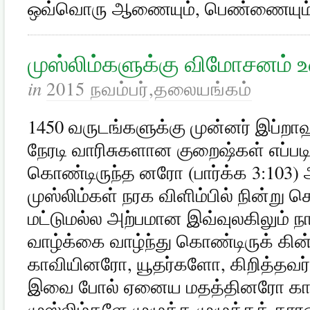
ஒவ்வொரு ஆணையும், பெண்ணையும்
முஸ்லிம்களுக்கு விமோசனம் 
in
2015 நவம்பர்
,
தலையங்கம்
1450 வருடங்களுக்கு முன்னர் இப்ற
நேரடி வாரிசுகளான குறைஷ்கள் எப்படி 
கொண்டிருந்த னரோ (பார்க்க 3:10
முஸ்லிம்கள் நரக விளிம்பில் நின்று 
மட்டுமல்ல அற்பமான இவ்வுலகிலும் ந
வாழ்க்கை வாழ்ந்து கொண்டிருக் கின்
காவியினரோ, யூதர்களோ, கிறித்தவ
இவை போல் ஏனைய மதத்தினரோ கார
முஸ்லிம்களே முழுக்க முழுக்கக் கா